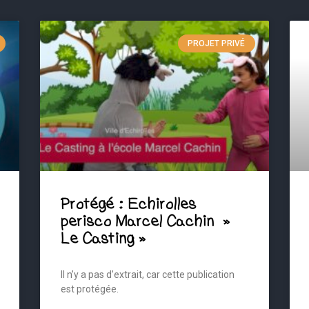
PROJET PRIVÉ
Protégé : Echirolles
perisco Marcel Cachin »
Le Casting »
Il n’y a pas d’extrait, car cette publication
est protégée.