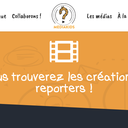
nue
Collaborons !
Les médias
À la
us trouverez les créati
reporters !