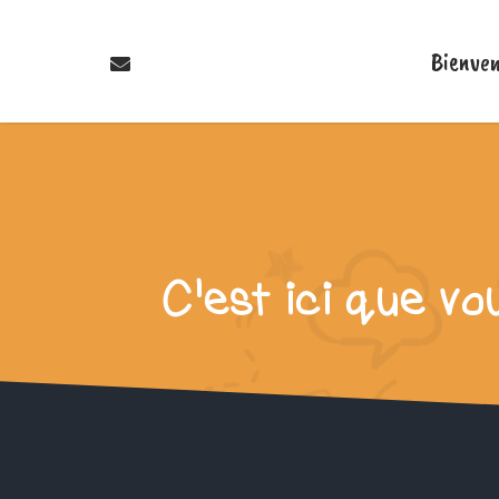
Bienve
C'est ici que vo