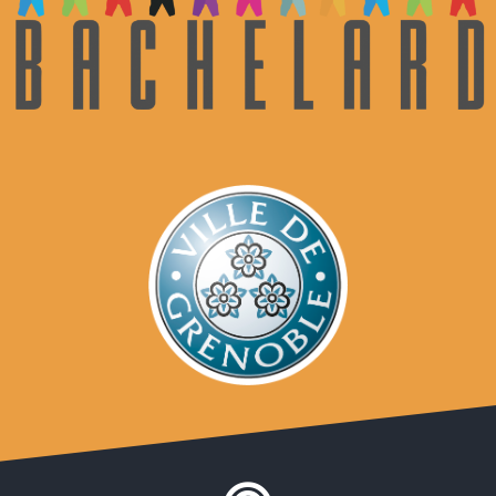
Bienvenue
Collaborons !
Les médias
À la rescousse !